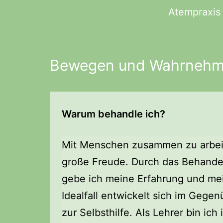
Zum
Atempraxis
Atempraxis
Inhalt
springen
Bewegen und Wahrneh
Warum behandle ich?
Mit Menschen zusammen zu arbeit
große Freude. Durch das Behande
gebe ich meine Erfahrung und mei
Idealfall entwickelt sich im Gegen
zur Selbsthilfe. Als Lehrer bin ic