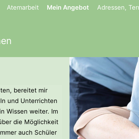
Atemarbeit
Mein Angebot
Adressen, Ter
men
en, bereitet mir
ln und Unterrichten
n Wissen weiter. Im
über die Möglichkeit
h immer auch Schüler